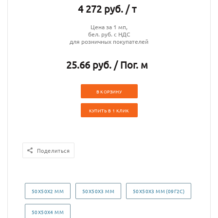
4 272 руб. / т
Цена за 1 мп,
бел. руб. с НДС
для розничных покупателей
25.66 руб. / Пог. м
В КОРЗИНУ
КУПИТЬ В 1 КЛИК
Поделиться
50Х50Х2 ММ
50Х50Х3 ММ
50Х50Х3 ММ (09Г2С)
50Х50Х4 ММ