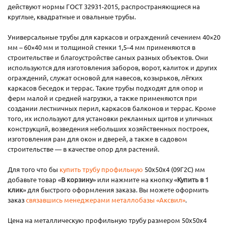
действуют нормы ГОСТ 32931-2015, распространяющиеся на
круглые, квадратные и овальные трубы.
Универсальные трубы для каркасов и ограждений сечением 40×20
мм – 60×40 мм и толщиной стенки 1,5–4 мм применяются в
строительстве и благоустройстве самых разных объектов. Они
используются для изготовления заборов, ворот, калиток и других
ограждений, служат основой для навесов, козырьков, лёгких
каркасов беседок и террас. Такие трубы подходят для опор и
ферм малой и средней нагрузки, а также применяются при
создании лестничных перил, каркасов балконов и террас. Кроме
того, их используют для установки рекламных щитов и уличных
конструкций, возведения небольших хозяйственных построек,
изготовления рам для окон и дверей, а также в садовом
строительстве — в качестве опор для растений.
Для того что бы
купить трубу профильную
50х50х4 (09Г2С) мм
добавьте товар «
В корзину
» или нажмите на кнопку «
Купить в 1
клик
» для быстрого оформления заказа. Вы можете оформить
заказ
связавшись менеджерами металлобазы «Аксвил»
.
Цена на металлическую профильную трубу размером 50х50х4