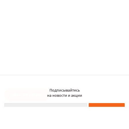
Подписывайтесь
Заказать металл
на новости и акции
2026 © ЧТУП «Металлобаза Аксвил»