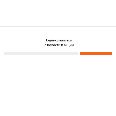
Подписывайтесь
на новости и акции
2026 © ЧТУП «Металлобаза Аксвил»
Металлобаза в Минске
Услуги
Информация
Каталог металла
Карта сайта