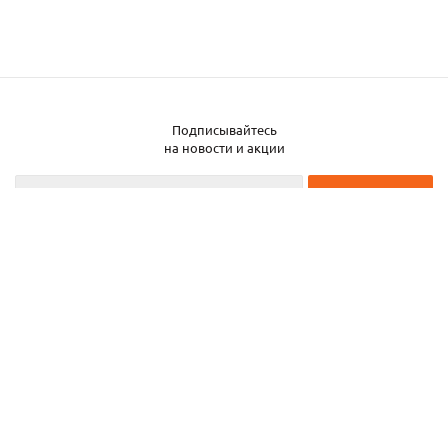
Подписывайтесь
Заказать металл
на новости и акции
2026 © ЧТУП «Металлобаза Аксвил»
Металлобаза в Минске
Услуги
Информация
Каталог металла
Карта сайта