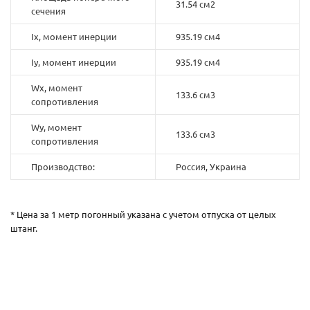
31.54 см2
сечения
Ix, момент инерции
935.19 см4
Iy, момент инерции
935.19 см4
Wx, момент
133.6 см3
сопротивления
Wy, момент
133.6 см3
сопротивления
Производство:
Россия, Украина
* Цена за 1 метр погонный указана с учетом отпуска от целых
штанг.