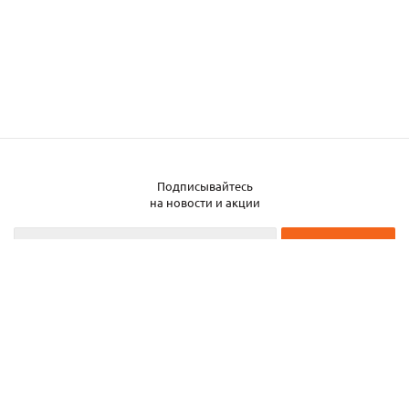
Подписывайтесь
на новости и акции
2026 © ЧТУП «Металлобаза Аксвил»
Металлобаза в Минске
Услуги
Информация
Каталог металла