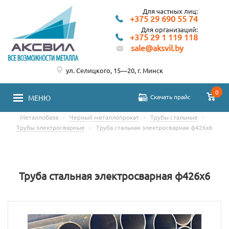
Для частных лиц:
+375 29 690 55 74
Для организаций:
+375 29 1 119 118
sale@aksvil.by
ул. Селицкого, 15—20, г. Минск
0
Скачать прайс
МЕНЮ
Металлобаза
-
Черный металлопрокат
-
Трубы стальные
-
Трубы электросварные
-
Труба стальная электросварная ф426х6
Труба стальная электросварная ф426х6