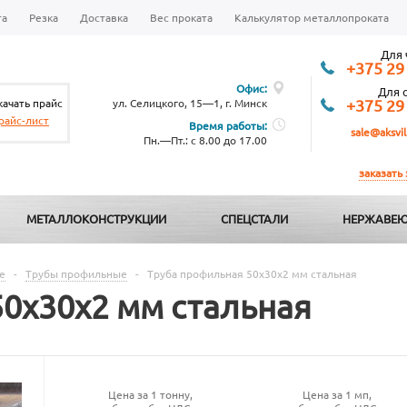
та
Резка
Доставка
Вес проката
Калькулятор металлопроката
Для 
+375 29
Офис:
Для 
качать прайс
ул. Селицкого, 15—1, г. Минск
+375 29
райс-лист
Время работы:
sale@aksvil
Пн.—Пт.: с 8.00 до 17.00
заказать
МЕТАЛЛОКОНСТРУКЦИИ
СПЕЦСТАЛИ
НЕРЖАВЕЮ
е
-
Трубы профильные
-
Труба профильная 50х30х2 мм стальная
50х30х2 мм стальная
Цена за 1 тонну,
Цена за 1 мп,