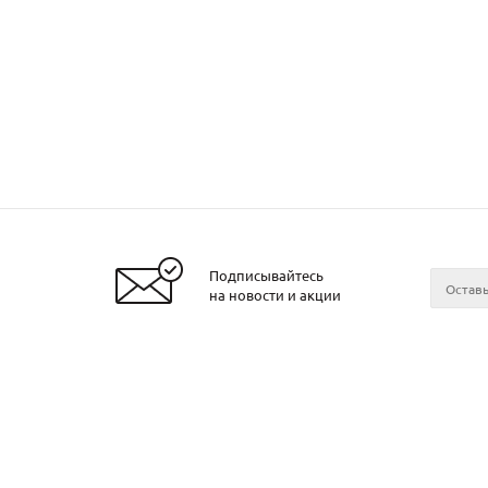
Подписывайтесь
Заказать металл
на новости и акции
2026 © ЧТУП «Металлобаза Аксвил»
Металло
Минске
Контакт
О компа