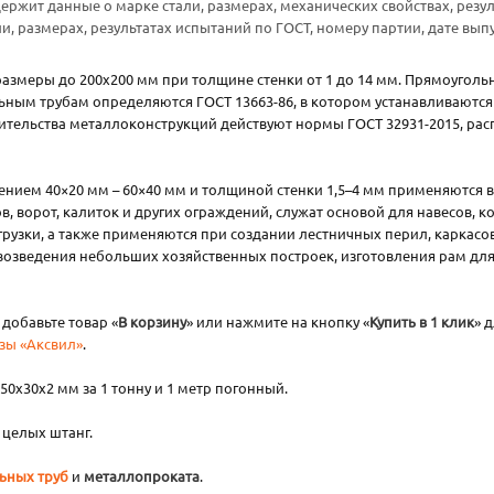
ержит данные о марке стали, размерах, механических свойствах, резул
и, размерах, результатах испытаний по ГОСТ, номеру партии, дате вы
размеры до 200х200 мм при толщине стенки от 1 до 14 мм. Прямоуголь
ным трубам определяются ГОСТ 13663-86, в котором устанавливаются 
ительства металлоконструкций действуют нормы ГОСТ 32931-2015, ра
нием 40×20 мм – 60×40 мм и толщиной стенки 1,5–4 мм применяются в
, ворот, калиток и других ограждений, служат основой для навесов, ко
рузки, а также применяются при создании лестничных перил, каркасов 
озведения небольших хозяйственных построек, изготовления рам для о
добавьте товар «
В корзину
» или нажмите на кнопку «
Купить в 1 клик
» 
зы «Аксвил»
.
0х30х2 мм за 1 тонну и 1 метр погонный.
т целых штанг.
ьных труб
и
металлопроката
.