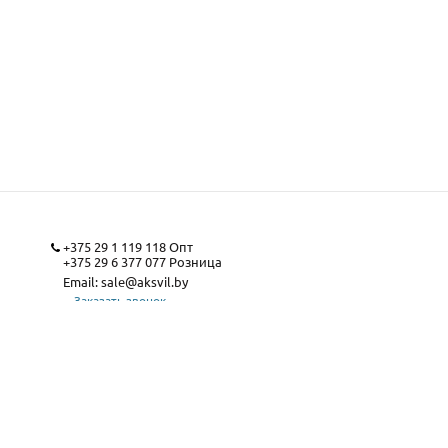
+375 29 1 119 118
Опт
+375 29 6 377 077
Розница
Email:
sale@aksvil.by
Заказать звонок
Карта сайта