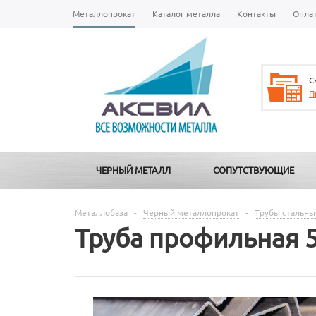
Металлопрокат
Каталог металла
Контакты
Опла
С
П
ЧЕРНЫЙ МЕТАЛЛ
СОПУТСТВУЮЩИЕ
Металлобаза
-
Черный металлопрокат
-
Трубы стальны
Труба профильная 