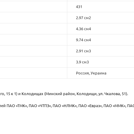
431
2.97 см2
4.36 см4
9.74 см4
2.91 см3
3.9 см3
Россия, Украина
го, 15 к 1) и Колодищах (Минский район, Колодищи, ул. Чкалова, 51).
ей ПАО «ТМК», ПАО «ЧТПЗ», ПАО «НЛМК», ПАО «Евраз», ПАО «ММК», ПА