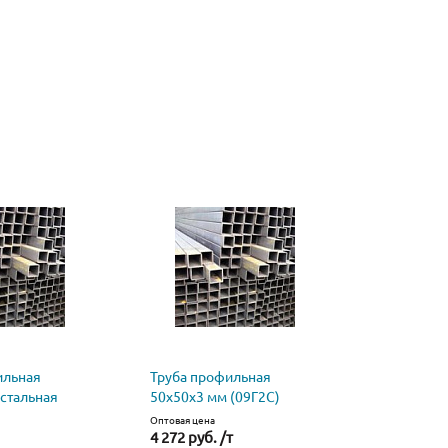
ильная
Труба профильная
стальная
50х50х3 мм (09Г2С)
Оптовая цена
4 272 руб. /т