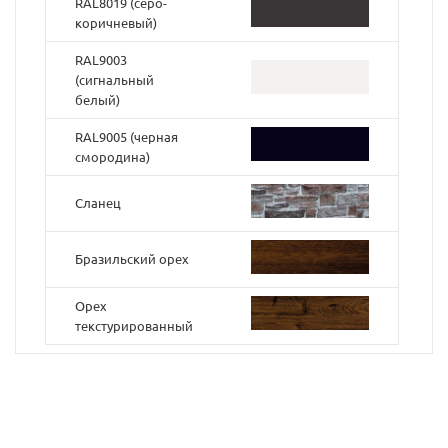
RAL8019 (серо-
коричневый)
RAL9003
(cигнальный
белый)
RAL9005 (черная
смородина)
Сланец
Бразильский орех
Орех
текстурированный