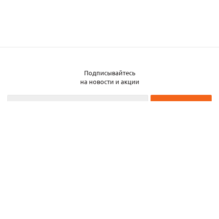
Подписывайтесь
Заказать металл
на новости и акции
2026 © ЧТУП «Металлобаза Аксвил»
Металлобаза в Минске
Услуги
Информация
Каталог металла
Карта сайта