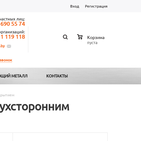
Вход
Регистрация
частных лиц:
 690 55 74
организаций:
 1 119 118
Корзина
пуста
.by
 звонок
ЩИЙ МЕТАЛЛ
КОНТАКТЫ
крытием
вухсторонним