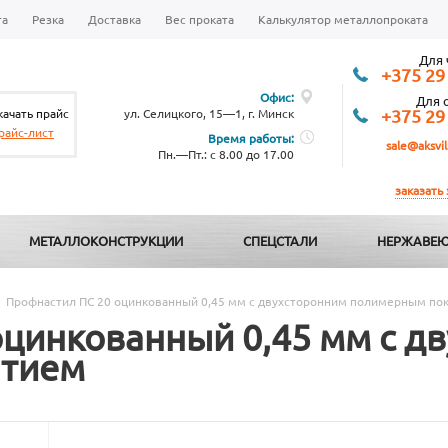
та
Резка
Доставка
Вес проката
Калькулятор металлопроката
Для 
+375 29
Офис:
Для 
качать прайс
ул. Селицкого, 15—1, г. Минск
+375 29
райс-лист
Время работы:
sale@aksvil
Пн.—Пт.: с 8.00 до 17.00
заказать
МЕТАЛЛОКОНСТРУКЦИИ
СПЕЦСТАЛИ
НЕРЖАВЕЮ
Профнастил ПС 20 оцинкованный 0,45 мм с двухсторонним полимерным по
оцинкованный 0,45 мм с д
тием