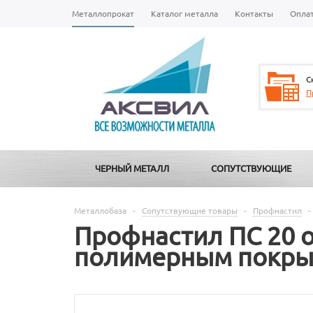
Металлопрокат
Каталог металла
Контакты
Опла
С
П
ЧЕРНЫЙ МЕТАЛЛ
СОПУТСТВУЮЩИЕ
Металлобаза
-
Сопутствующие товары
-
Профнастил
-
Профнастил ПС 20 
полимерным покры