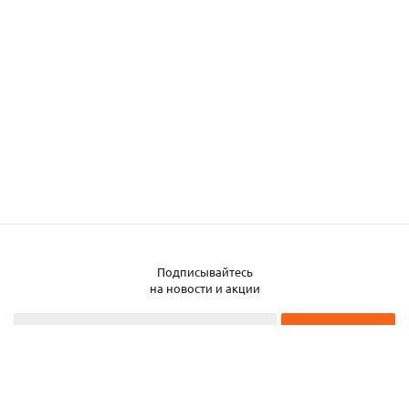
Подписывайтесь
Заказать металл
на новости и акции
2026 © ЧТУП «Металлобаза Аксвил»
Металлобаза в Минске