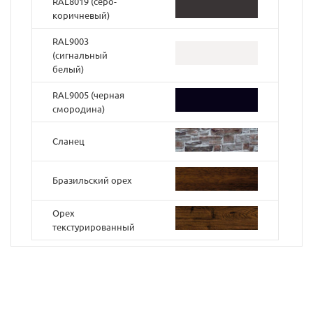
RAL8019 (серо-
коричневый)
RAL9003
(cигнальный
белый)
RAL9005 (черная
смородина)
Сланец
Бразильский орех
Орех
текстурированный