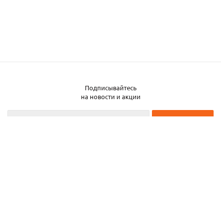
Подписывайтесь
Заказать металл
на новости и акции
2026 © ЧТУП «Металлобаза Аксвил»
Металлобаза в Минске
Услуги
Информация
Каталог металла