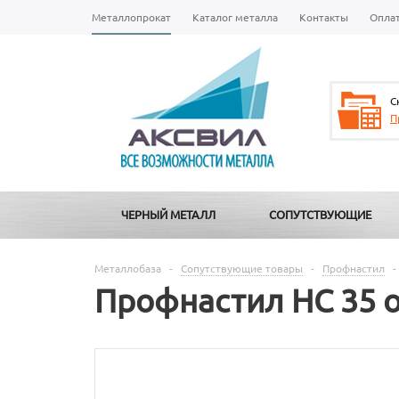
Металлопрокат
Каталог металла
Контакты
Опла
С
П
ЧЕРНЫЙ МЕТАЛЛ
СОПУТСТВУЮЩИЕ
Металлобаза
-
Сопутствующие товары
-
Профнастил
-
Профнастил НС 35 