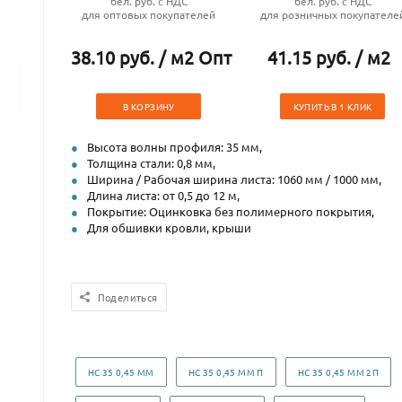
бел. руб. с НДС
бел. руб. с НДС
для оптовых покупателей
для розничных покупателе
38.10 руб. / м2 Опт
41.15 руб. / м2
В КОРЗИНУ
КУПИТЬ В 1 КЛИК
Высота волны профиля: 35 мм,
Толщина стали: 0,8 мм,
Ширина / Рабочая ширина листа: 1060 мм / 1000 мм,
Длина листа: от 0,5 до 12 м,
Покрытие: Оцинковка без полимерного покрытия,
Для обшивки кровли, крыши
Поделиться
НС 35 0,45 ММ
НС 35 0,45 ММ П
НС 35 0,45 ММ 2П