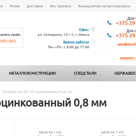
та
Резка
Доставка
Вес проката
Калькулятор металлопроката
Для 
+375 29
Офис:
Для 
качать прайс
ул. Селицкого, 15—1, г. Минск
+375 29
райс-лист
Время работы:
sale@aksvil
Пн.—Пт.: с 8.00 до 17.00
заказать
МЕТАЛЛОКОНСТРУКЦИИ
СПЕЦСТАЛИ
НЕРЖАВЕЮ
Профнастил НС 35 оцинкованный 0,8 мм
оцинкованный 0,8 мм
Цена за 1 м2,
Цена за 1 м2,