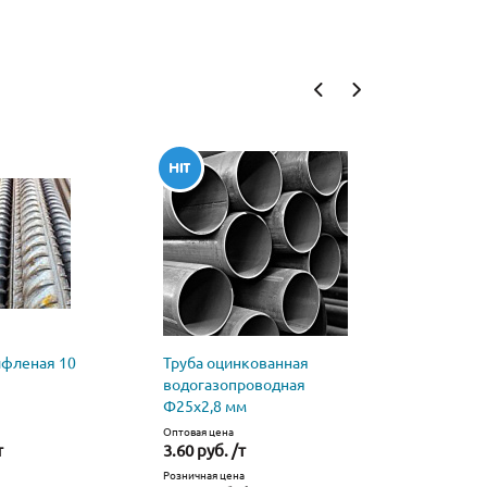
ифленая 10
Труба оцинкованная
Труба
водогазопроводная
водогазо
Ф25х2,8 мм
стальная 
Оптовая цена
Оптовая цена
т
3.60 руб. /т
2.40 руб. 
Розничная цена
Розничная це