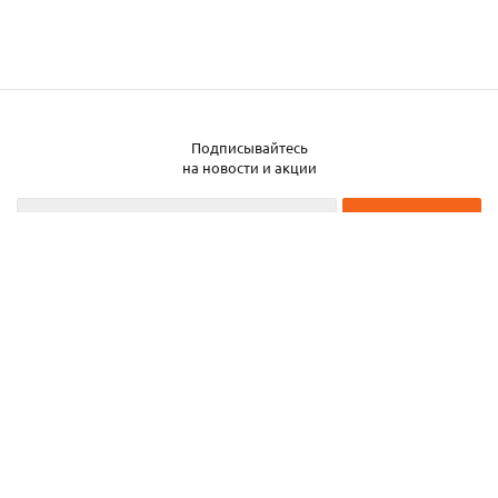
Подписывайтесь
Заказать металл
на новости и акции
2026 © ЧТУП «Металлобаза Аксвил»
Металлобаза в Минске
Услуги
Информация
Каталог металла
Карта сайта