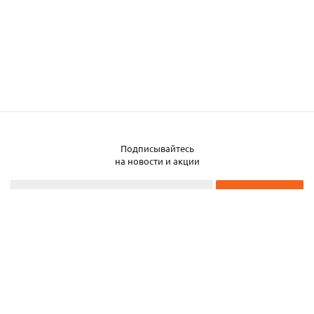
Подписывайтесь
Заказать металл
на новости и акции
2026 © ЧТУП «Металлобаза Аксвил»
Металлобаза в Минске
Услуги
Информация
Каталог металла