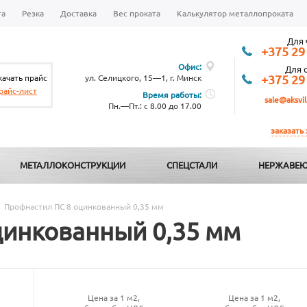
та
Резка
Доставка
Вес проката
Калькулятор металлопроката
Для 
+375 29
Офис:
Для 
качать прайс
ул. Селицкого, 15—1, г. Минск
+375 29
райс-лист
Время работы:
sale@aksvil
Пн.—Пт.: с 8.00 до 17.00
заказать
МЕТАЛЛОКОНСТРУКЦИИ
СПЕЦСТАЛИ
НЕРЖАВЕЮ
Профнастил ПС 8 оцинкованный 0,35 мм
цинкованный 0,35 мм
Цена за 1 м2,
Цена за 1 м2,