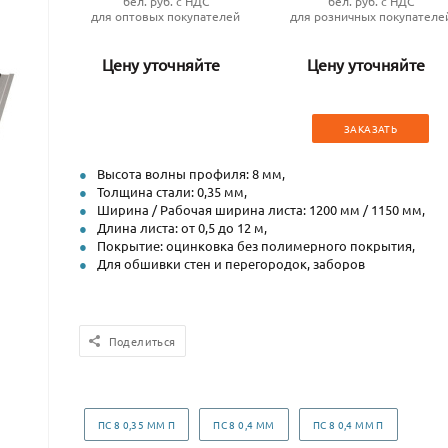
бел. руб. с НДС
бел. руб. с НДС
для оптовых покупателей
для розничных покупателе
Цену уточняйте
Цену уточняйте
ЗАКАЗАТЬ
Высота волны профиля: 8 мм,
Толщина стали: 0,35 мм,
Ширина / Рабочая ширина листа: 1200 мм / 1150 мм,
Длина листа: от 0,5 до 12 м,
Покрытие: оцинковка без полимерного покрытия,
Для обшивки стен и перегородок, заборов
Поделиться
ПС 8 0,35 ММ П
ПС 8 0,4 ММ
ПС 8 0,4 ММ П