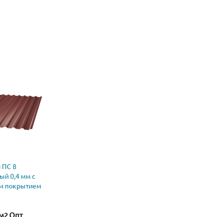
 ПС 8
ый 0,4 мм с
м покрытием
/м2 Опт