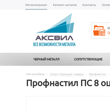
Металлопрокат
Каталог металла
Контакты
Опла
С
П
ЧЕРНЫЙ МЕТАЛЛ
СОПУТСТВУЮЩИЕ
Металлобаза
-
Сопутствующие товары
-
Профнастил
-
Профнастил ПС 8 о