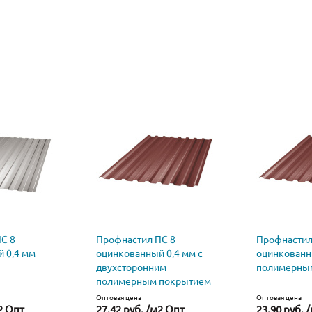
С 8
Профнастил ПС 8
Профнастил
 0,4 мм
оцинкованный 0,4 мм с
оцинкованн
двухсторонним
полимерны
полимерным покрытием
Оптовая цена
Оптовая цена
2 Опт
27.42 руб. /м2 Опт
23.90 руб. 