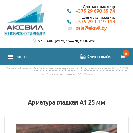
Для частных лиц:
+375 29 690 55 74
Для организаций:
+375 29 1 119 118
sale@aksvil.by
ул. Селицкого, 15—20, г. Минск
0
Скачать прайс
МЕНЮ
Металлобаза
-
Черный металлопрокат
-
Гладкая арматура А1 / А240
-
Арматура гладкая А1 25 мм
Арматура гладкая А1 25 мм