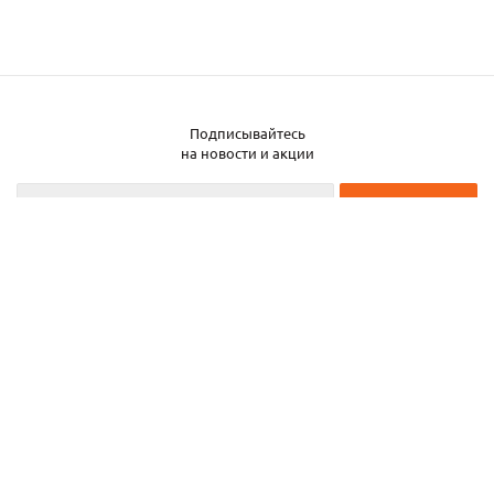
Подписывайтесь
Заказать металл
на новости и акции
2026 © ЧТУП «Металлобаза Аксвил»
Металлобаза в Минске
Услуги
Информация
Каталог металла
Карта сайта
Частное торговое унитарное предприятие «Металлобаза Аксвил». УНП