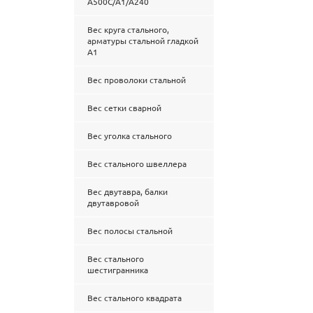
А500С/А1/А240
Вес круга стального,
арматуры стальной гладкой
А1
Вес проволоки стальной
Вес сетки сварной
Вес уголка стального
Вес стального швеллера
Вес двутавра, балки
двутавровой
Вес полосы стальной
Вес стального
шестигранника
Вес стального квадрата