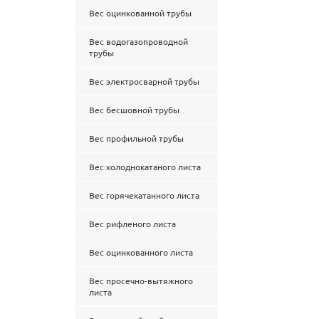
Вес оцинкованной трубы
Вес водогазопроводной
трубы
Вес электросварной трубы
Вес бесшовной трубы
Вес профильной трубы
Вес холоднокатаного листа
Вес горячекатанного листа
Вес рифленого листа
Вес оцинкованного листа
Вес просечно-вытяжного
листа