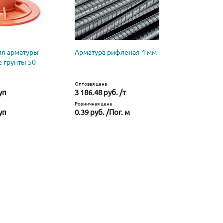
ля арматуры
Арматура рифленая 4 мм
Арматура 
 грунты 50
Оптовая цена
Оптовая цена
уп
3 186.48 руб. /т
3 162.48 р
Розничная цена
Розничная це
уп
0.39 руб. /Пог. м
0.61 руб. 