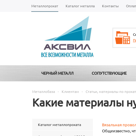
Металлопрокат
Каталог металла
Контакты
Опла
С
П
ЧЕРНЫЙ МЕТАЛЛ
СОПУТСТВУЮЩИЕ
Металлобаза
-
Клиентам
-
Статьи, материалы по прока
Какие материалы н
Каталог металлопроката
Вязальная прово
Общеизвестно, чт