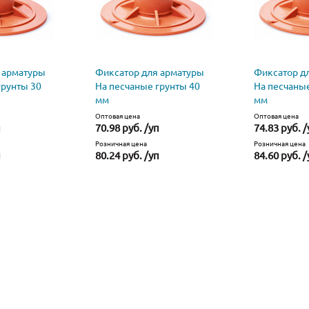
 арматуры
Фиксатор для арматуры
Фиксатор д
грунты 30
На песчаные грунты 40
На песчаные
мм
мм
Оптовая цена
Оптовая цена
п
70.98 руб. /уп
74.83 руб. /
Розничная цена
Розничная цена
п
80.24 руб. /уп
84.60 руб. /