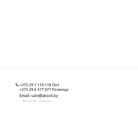
+375 29 1 119 118
Опт
+375 29 6 377 077
Розница
Email:
sale@aksvil.by
Заказать звонок
Карта сайта