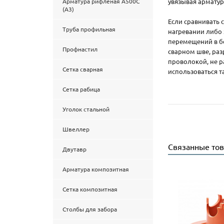
Арматура рифленая А500С
увязывая арматур
(А3)
Если сравнивать 
Труба профильная
нагревании либо
перемещений в б
Профнастил
сварном шве, раз
проволокой, не р
Сетка сварная
использоваться та
Сетка рабица
Уголок стальной
Швеллер
Связанные то
Двутавр
Арматура композитная
Сетка композитная
Столбы для забора