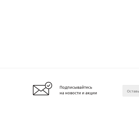
Подписывайтесь
Заказать металл
на новости и акции
2026 © ЧТУП «Металлобаза Аксвил»
Металло
Минске
Контакт