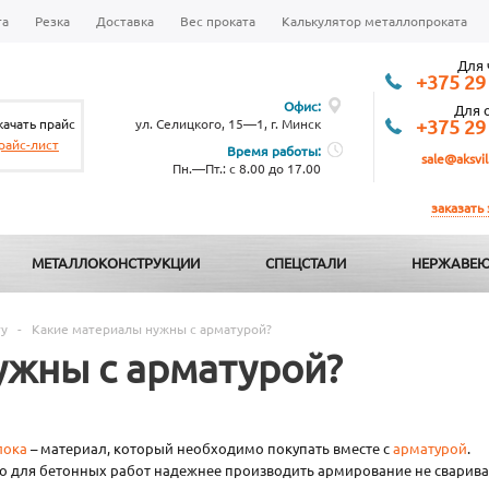
та
Резка
Доставка
Вес проката
Калькулятор металлопроката
Для 
+375 29
Офис:
Для 
качать прайс
ул. Селицкого, 15—1, г. Минск
+375 29
райс-лист
Время работы:
sale@aksvil
Пн.—Пт.: с 8.00 до 17.00
заказать
МЕТАЛЛОКОНСТРУКЦИИ
СПЕЦСТАЛИ
НЕРЖАВЕЮ
ту
-
Какие материалы нужны с арматурой?
ужны с арматурой?
лока
– материал, который необходимо покупать вместе с
арматурой
.
о для бетонных работ надежнее производить армирование не сваривая