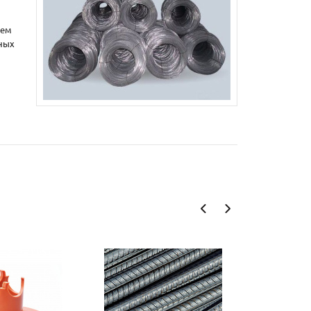
нем
ных