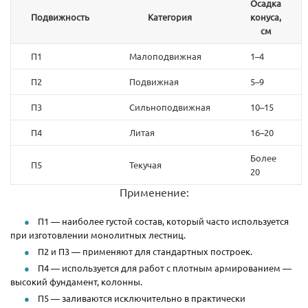
Осадка
Подвижность
Категория
конуса,
см
П1
Малоподвижная
1–4
П2
Подвижная
5–9
П3
Сильноподвижная
10–15
П4
Литая
16–20
Более
П5
Текучая
20
Применение:
П1 — наиболее густой состав, который часто используется
при изготовлении монолитных лестниц.
П2 и П3 — применяют для стандартных построек.
П4 — используется для работ с плотным армированием —
высокий фундамент, колонны.
П5 — заливаются исключительно в практически