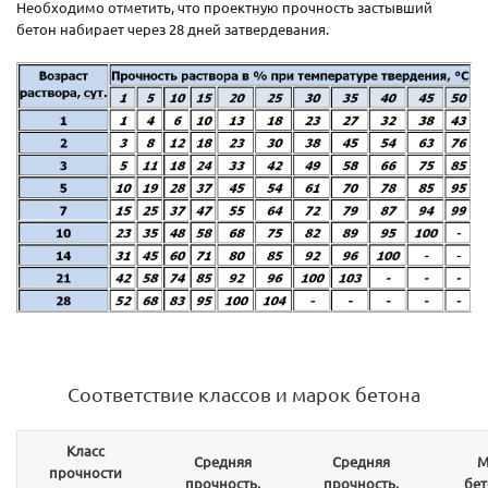
Необходимо отметить, что проектную прочность застывший
бетон набирает через 28 дней затвердевания.
Соответствие классов и марок бетона
Класс
Средняя
Средняя
М
прочности
прочность,
прочность,
бет