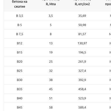
бетона на
R, Мпа
R, кгс/см2
про
сжатие
В 3,5
3,5
35,69
В 5
5
50,98
В 7,5
8
81,57
М
В12
13
130,97
В15
19
196,5
В20
25
261,9
В25
32
327,4
В30
38
392,9
В35
45
458,4
В40
51
523,9
В45
58
589,4