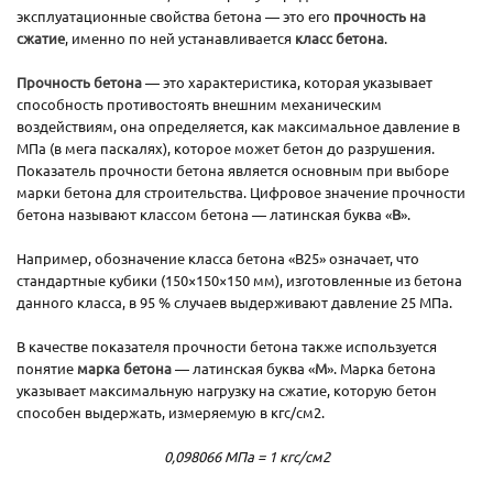
эксплуатационные свойства бетона — это его
прочность на
сжатие
, именно по ней устанавливается
класс бетона
.
Прочность бетона
— это характеристика, которая указывает
способность противостоять внешним механическим
воздействиям, она определяется, как максимальное давление в
МПа (в мега паскалях), которое может бетон до разрушения.
Показатель прочности бетона является основным при выборе
марки бетона для строительства. Цифровое значение прочности
бетона называют классом бетона — латинская буква «
В
».
Например, обозначение класса бетона «В25» означает, что
стандартные кубики (150×150×150 мм), изготовленные из бетона
данного класса, в 95 % случаев выдерживают давление 25 МПа.
В качестве показателя прочности бетона также используется
понятие
марка бетона
— латинская буква «
М
». Марка бетона
указывает максимальную нагрузку на сжатие, которую бетон
способен выдержать, измеряемую в кгс/см2.
0,098066 МПа = 1 кгс/см2