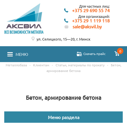
Для частных лиц:
+375 29 690 55 74
Для организаций:
+375 29 1 119 118
sale@aksvil.by
ул. Селицкого, 15—20, г. Минск
0
Скачать прайс
МЕНЮ
Металлобаза
-
Клиентам
-
Статьи, материалы по прокату
-
Бетон,
армирование бетона
Бетон, армирование бетона
Меню раздела