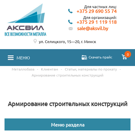
Для частных лиц:
+375 29 690 55 74
Для организаций:
+375 29 1 119 118
sale@aksvil.by
ул. Селицкого, 15—20, г. Минск
0
Скачать прайс
МЕНЮ
Металлобаза
-
Клиентам
-
Статьи, материалы по прокату
-
Армирование строительных конструкций
Армирование строительных конструкций
Меню раздела