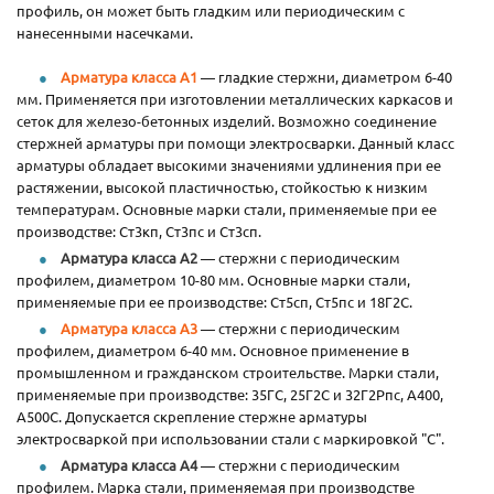
профиль, он может быть гладким или периодическим с
нанесенными насечками.
Арматура класса А1
— гладкие стержни, диаметром 6-40
мм. Применяется при изготовлении металлических каркасов и
сеток для железо-бетонных изделий. Возможно соединение
стержней арматуры при помощи электросварки. Данный класс
арматуры обладает высокими значениями удлинения при ее
растяжении, высокой пластичностью, стойкостью к низким
температурам. Основные марки стали, применяемые при ее
производстве: Ст3кп, Ст3пс и Ст3сп.
Арматура класса А2
— стержни с периодическим
профилем, диаметром 10-80 мм. Основные марки стали,
применяемые при ее производстве: Ст5сп, Ст5пс и 18Г2С.
Арматура класса А3
— стержни с периодическим
профилем, диаметром 6-40 мм. Основное применение в
промышленном и гражданском строительстве. Марки стали,
применяемые при производстве: 35ГС, 25Г2С и 32Г2Рпс, А400,
А500С. Допускается скрепление стержне арматуры
электросваркой при использовании стали с маркировкой "С".
Арматура класса А4
— стержни с периодическим
профилем. Марка стали, применяемая при производстве