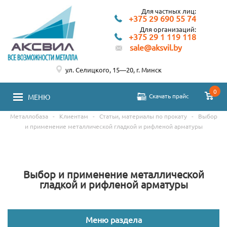
Для частных лиц:
+375 29 690 55 74
Для организаций:
+375 29 1 119 118
sale@aksvil.by
ул. Селицкого, 15—20, г. Минск
0
Скачать прайс
МЕНЮ
Металлобаза
-
Клиентам
-
Статьи, материалы по прокату
-
Выбор
и применение металлической гладкой и рифленой арматуры
Выбор и применение металлической
гладкой и рифленой арматуры
Меню раздела