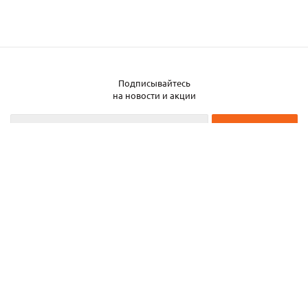
Подписывайтесь
на новости и акции
2026 © ЧТУП «Металлобаза Аксвил»
Металлобаза в Минске
Услуги
Информация
Каталог металла
Карта сайта
Частное торговое унитарное предприятие «Металлобаза Аксвил». УНП