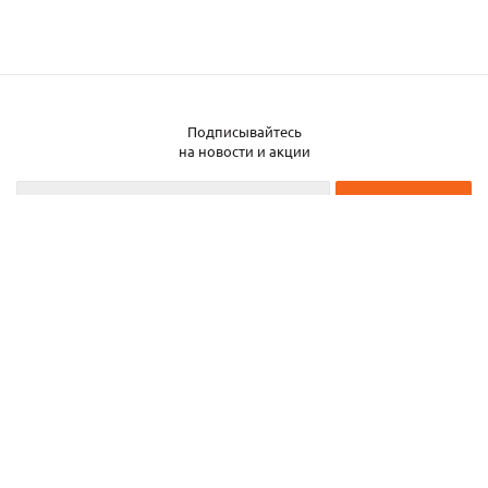
Подписывайтесь
на новости и акции
2026 © ЧТУП «Металлобаза Аксвил»
Металлобаза в Минске
Услуги
Информация
Каталог металла
Карта сайта
Частное торговое унитарное предприятие «Металлобаза Аксвил». УНП