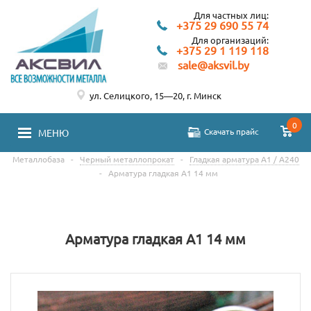
Для частных лиц:
+375 29 690 55 74
Для организаций:
+375 29 1 119 118
sale@aksvil.by
ул. Селицкого, 15—20, г. Минск
0
Скачать прайс
МЕНЮ
Металлобаза
-
Черный металлопрокат
-
Гладкая арматура А1 / А240
-
Арматура гладкая А1 14 мм
Арматура гладкая А1 14 мм