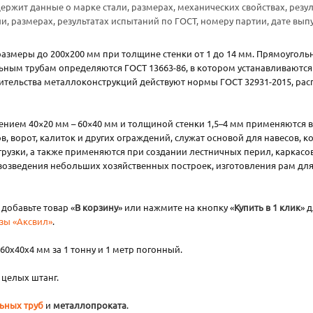
ержит данные о марке стали, размерах, механических свойствах, резул
и, размерах, результатах испытаний по ГОСТ, номеру партии, дате вы
размеры до 200х200 мм при толщине стенки от 1 до 14 мм. Прямоуголь
ным трубам определяются ГОСТ 13663-86, в котором устанавливаются 
ительства металлоконструкций действуют нормы ГОСТ 32931-2015, ра
нием 40×20 мм – 60×40 мм и толщиной стенки 1,5–4 мм применяются в
, ворот, калиток и других ограждений, служат основой для навесов, ко
рузки, а также применяются при создании лестничных перил, каркасов 
озведения небольших хозяйственных построек, изготовления рам для о
добавьте товар «
В корзину
» или нажмите на кнопку «
Купить в 1 клик
» 
зы «Аксвил»
.
0х40х4 мм за 1 тонну и 1 метр погонный.
т целых штанг.
ьных труб
и
металлопроката
.