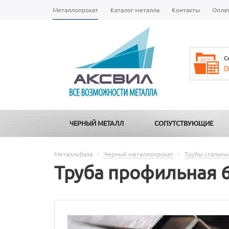
Металлопрокат
Каталог металла
Контакты
Опла
С
П
ЧЕРНЫЙ МЕТАЛЛ
СОПУТСТВУЮЩИЕ
Металлобаза
-
Черный металлопрокат
-
Трубы стальны
Труба профильная 