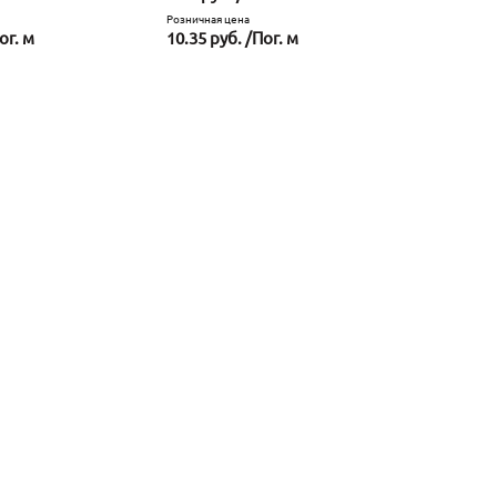
Розничная цена
Розничная це
ог. м
10.35 руб. /Пог. м
19.87 руб.