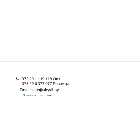
+375 29 1 119 118
Опт
+375 29 6 377 077
Розница
Email:
sale@aksvil.by
Заказать звонок
Карта сайта