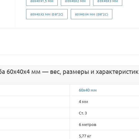
60Х40Х1,5 ММ
60Х40Х2 ММ
60Х40Х3 ММ
60Х40Х3 ММ (09Г2С)
60Х40Х4 ММ (09Г2С)
а 60х40х4 мм — вес, размеры и характеристи
60х40 мм
4 мм
Ст. 3
6 метров
5,77 кг