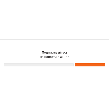
Подписывайтесь
Заказать металл
на новости и акции
2026 © ЧТУП «Металлобаза Аксвил»
Металлобаза в Минске
Услуги
Информация
Каталог металла