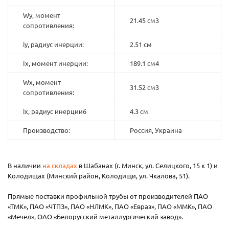
Wy, момент
21.45 см3
сопротивления:
iy, радиус инерции:
2.51 см
Ix, момент инерции:
189.1 см4
Wx, момент
31.52 см3
сопротивления:
ix, радиус инерции6
4.3 см
Производство:
Россия, Украина
В наличии
на складах
в Шабанах (г. Минск, ул. Селицкого, 15 к 1) и
Колодищах (Минский район, Колодищи, ул. Чкалова, 51).
Прямые поставки профильной трубы от производителей ПАО
«ТМК», ПАО «ЧТПЗ», ПАО «НЛМК», ПАО «Евраз», ПАО «ММК», ПАО
«Мечел», ОАО «Белорусский металлургический завод».