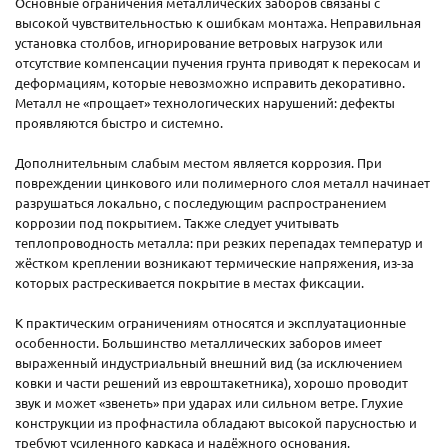
Основные ограничения металлических заборов связаны с
высокой чувствительностью к ошибкам монтажа. Неправильная
установка столбов, игнорирование ветровых нагрузок или
отсутствие компенсации пучения грунта приводят к перекосам и
деформациям, которые невозможно исправить декоративно.
Металл не «прощает» технологических нарушений: дефекты
проявляются быстро и системно.
Дополнительным слабым местом является коррозия. При
повреждении цинкового или полимерного слоя металл начинает
разрушаться локально, с последующим распространением
коррозии под покрытием. Также следует учитывать
теплопроводность металла: при резких перепадах температур и
жёстком креплении возникают термические напряжения, из-за
которых растрескивается покрытие в местах фиксации.
К практическим ограничениям относятся и эксплуатационные
особенности. Большинство металлических заборов имеет
выраженный индустриальный внешний вид (за исключением
ковки и части решений из евроштакетника), хорошо проводит
звук и может «звенеть» при ударах или сильном ветре. Глухие
конструкции из профнастила обладают высокой парусностью и
требуют усиленного каркаса и надёжного основания.