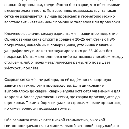
стальной проволоки, соединённых без сварки, что обеспечивает
высокую эластичность. При сезонных подвижках грунта такая
сетка не разрушается, а лишь провисает, и геометрию можно
восстановить натяжением с помощью талрепов или проволоки.
Ключевое различие между вариантами — защитное покрытие.
Оцинкованная сетка служит в среднем 20–25 лет. Сетка с ПВХ-
покрытием, нанесённым поверх цинка, устойчива к влаге и
ультрафиолету и может эксплуатироваться до 35–40 лет без
покраски. Монтаж выполняется либо натяжным способом между
столбами, либо через металлические рамы, что повышает
жёсткость пролёта.
Сварная сетка
жёстче рабицы, но её надёжность напрямую
зависит от технологии производства. Если цинкование
выполнялось до сварки, сварные узлы остаются уязвимыми для
коррозии. Более долговечны сетки, где сварка производится до
оцинковки. Такие заборы визуально строже, меньше провисают,
но хуже переносят подвижки грунта.
Оба варианта отличаются низкой стоимостью, высокой
светопроницаемостью и минимальной ветровой нагрузкой, но