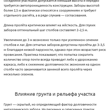
соседними участками допускается меньшая высота и нередко
требуется светопроницаемость конструкции. Заборы высотой
более 2,5 м фактически относятся к сооружениям и требуют
отдельного расчёта, а в ряде случаев — согласования.
Длина пролёта критически влияет на жёсткость. Для глухих
заборов оптимальный шаг столбов составляет 2–2,5 м.
Увеличение до 3 м возможно только при усиленном сечении
столбов и лаг. Для сетчатых заборов допустимы пролёты до 3–3,5
м благодаря низкой парусности, однако при этом возрастает риск
провисания. Практика показывает, что попытка сократить
количество опор почти всегда приводит либо к удорожанию
каркаса, либо к снижению долговечности: экономия на одном
столбе часто заканчивается заменой всего пролёта через
несколько сезонов.
Влияние грунта и рельефа участка
Грунт — скрытый, но определяющий фактор долговечности
металлического забора. На песчаных и супесчаных грунтах