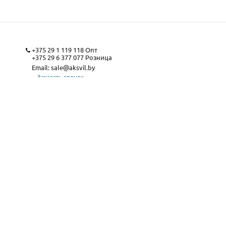
+375 29 1 119 118
Опт
+375 29 6 377 077
Розница
Email:
sale@aksvil.by
Заказать звонок
Карта сайта