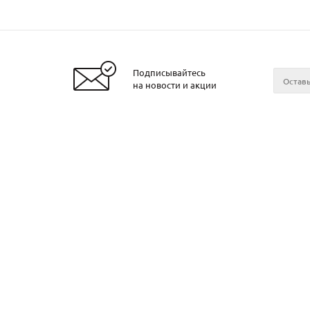
Подписывайтесь
на новости и акции
2026 © ЧТУП «Металлобаза Аксвил»
Металло
Минске
Контакт
О компа
Поставщ
Прокат в
Прокат в
Прокат в
Прокат в
Прокат в
Могилев