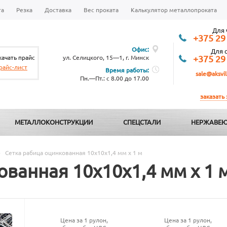
та
Резка
Доставка
Вес проката
Калькулятор металлопроката
Для 
+375 29
Офис:
Для 
качать прайс
ул. Селицкого, 15—1, г. Минск
+375 29
райс-лист
Время работы:
sale@aksvil
Пн.—Пт.: с 8.00 до 17.00
заказать
МЕТАЛЛОКОНСТРУКЦИИ
СПЕЦСТАЛИ
НЕРЖАВЕЮ
-
Сетка рабица оцинкованная 10х10х1,4 мм х 1 м
ованная 10х10х1,4 мм х 1 
Цена за 1 рулон,
Цена за 1 рулон,