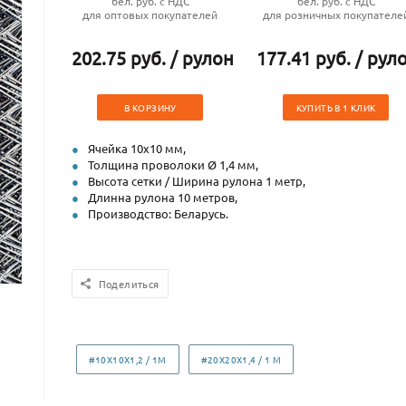
бел. руб. с НДС
бел. руб. с НДС
для оптовых покупателей
для розничных покупателе
202.75 руб. / рулон
177.41 руб. / рул
В КОРЗИНУ
КУПИТЬ В 1 КЛИК
Ячейка 10х10 мм,
Толщина проволоки Ø 1,4 мм,
Высота сетки / Ширина рулона 1 метр,
Длинна рулона 10 метров,
Производство: Беларусь.
Поделиться
#10Х10Х1,2 / 1М
#20Х20Х1,4 / 1 М