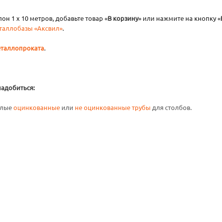
лон 1 х 10 метров, добавьте товар «
В корзину
» или нажмите на кнопку «
таллобазы «Аксвил»
.
таллопроката
.
надобиться:
углые
оцинкованные
или
не оцинкованные трубы
для столбов.