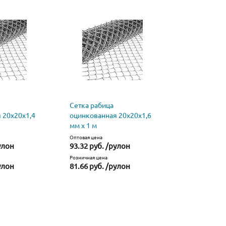
Сетка рабица
 20х20х1,4
оцинкованная 20х20х1,6
мм х 1 м
Оптовая цена
улон
93.32 руб. /рулон
Розничная цена
улон
81.66 руб. /рулон