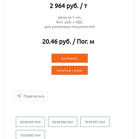
2 964 руб. / т
Цена за 1 мп,
бел. руб. с НДС
для розничных покупателей
20.46 руб. / Пог. м
В КОРЗИНУ
КУПИТЬ В 1 КЛИК
Поделиться
63Х63Х5 ММ
63Х63Х6 ММ
70Х70Х7 ММ
75Х50Х5 ММ