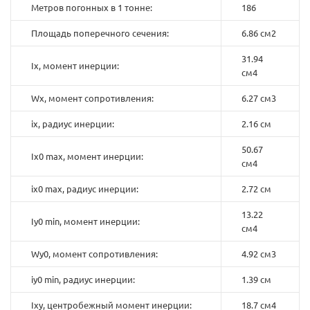
Метров погонных в 1 тонне:
186
Площадь поперечного сечения:
6.86 см2
31.94
Ix, момент инерции:
см4
Wx, момент сопротивления:
6.27 см3
ix, радиус инерции:
2.16 см
50.67
Ix0 max, момент инерции:
см4
ix0 max, радиус инерции:
2.72 см
13.22
Iy0 min, момент инерции:
см4
Wy0, момент сопротивления:
4.92 см3
iy0 min, радиус инерции:
1.39 см
Ixy, центробежный момент инерции:
18.7 см4