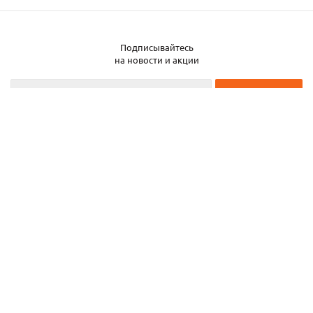
Подписывайтесь
Заказать металл
на новости и акции
2026 © ЧТУП «Металлобаза Аксвил»
Металлобаза в Минске
Услуги
Информация
Каталог металла
Карта сайта
Частное торговое унитарное предприятие «Металлобаза Аксвил». УНП
193050708
ул. Селицкого, 15—20
,
г. Минск
,
Беларусь,
220075.