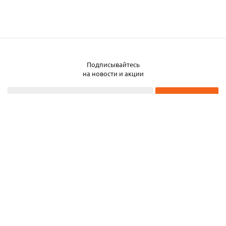
Подписывайтесь
Заказать металл
на новости и акции
2026 © ЧТУП «Металлобаза Аксвил»
Металлобаза в Минске
Услуги
Информация
Каталог металла
Карта сайта