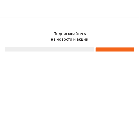
Подписывайтесь
на новости и акции
2026 © ЧТУП «Металлобаза Аксвил»
Металлобаза в Минске
Услуги
Информация
Каталог металла
Карта сайта
Частное торговое унитарное предприятие «Металлобаза Аксвил». УНП
193050708