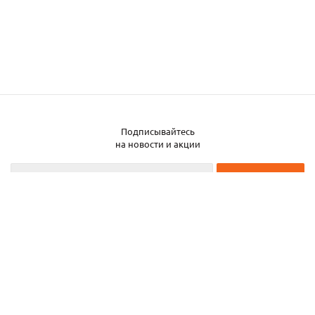
Подписывайтесь
на новости и акции
2026 © ЧТУП «Металлобаза Аксвил»
Металлобаза в Минске
Услуги
Информация
Каталог металла