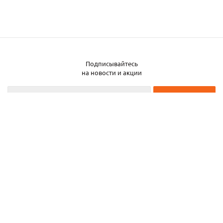
Подписывайтесь
Заказать металл
на новости и акции
2026 © ЧТУП «Металлобаза Аксвил»
Металлобаза в Минске
Услуги
Информация
Каталог металла
Карта сайта