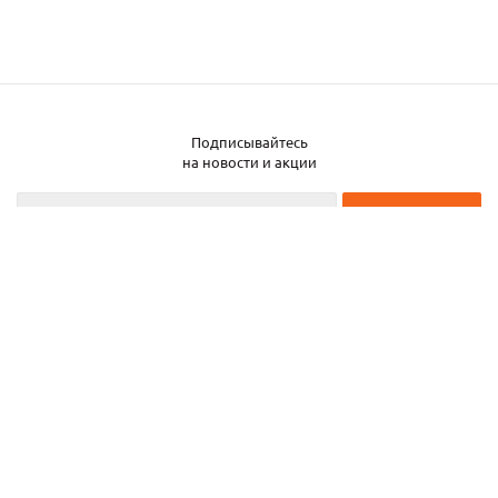
Подписывайтесь
Заказать металл
на новости и акции
2026 © ЧТУП «Металлобаза Аксвил»
Металлобаза в Минске
Услуги
Информация
Каталог металла
Карта сайта