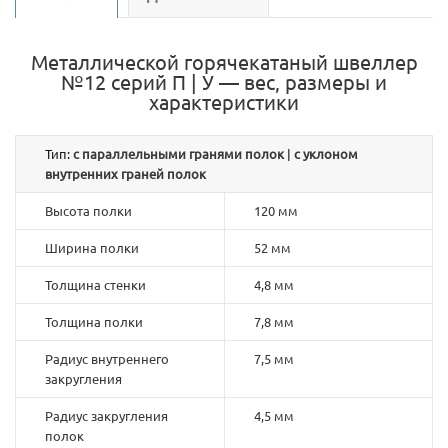
Металлической горячекатаный швеллер
№12 серий П | У — вес, размеры и
характеристики
Тип:
с параллельными гранями полок
|
с уклоном
внутренних граней полок
Высота полки
120 мм
Ширина полки
52 мм
Толщина стенки
4,8 мм
Толщина полки
7,8 мм
Радиус внутреннего
7,5 мм
закругления
Радиус закругления
4,5 мм
полок