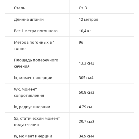
Сталь
Ст. 3
Длинна штанги
12 метров
Вес 1 метра погонного
10,4 кг
Метров погонных в 1
96
тонне
Площадь поперечного
13.3 см2
сечения
Ix, момент инерции
305 см4
Wx, момент
50.8 см3
сопротивления
ix, радиус инерции
4.79 см
Sx, статический момент
29.7 см3
полусечения
Iy, момент инерции
34.9 см4