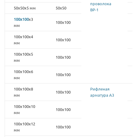
проволока
50х50х5 мм
50х50
ВР-1
100х100
х3
100х100
мм
100х100х4
100х100
мм
100х100х5
100х100
мм
100х100х6
100х100
мм
100х100х8
Рифленая
100х100
мм
арматура А3
100х100х10
100х100
мм
100х100х12
100х100
мм