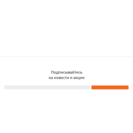
Подписывайтесь
на новости и акции
2026 © ЧТУП «Металлобаза Аксвил»
Металлобаза в Минске
Услуги
Информация
Каталог металла