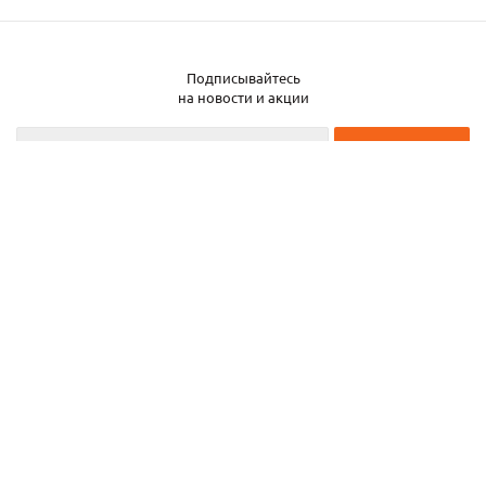
Подписывайтесь
на новости и акции
2026 © ЧТУП «Металлобаза Аксвил»
Металлобаза в Минске
Услуги
Информация
Каталог металла
Карта сайта
Частное торговое унитарное предприятие «Металлобаза Аксвил». УНП
193050708
ул. Селицкого, 15—20
,
г. Минск
,
Беларусь,
220075.