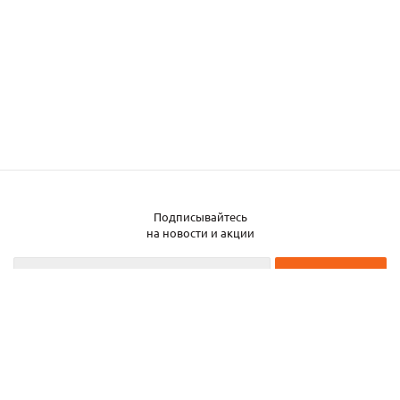
Подписывайтесь
на новости и акции
2026 © ЧТУП «Металлобаза Аксвил»
Металлобаза в Минске
Услуги
Информация
Каталог металла