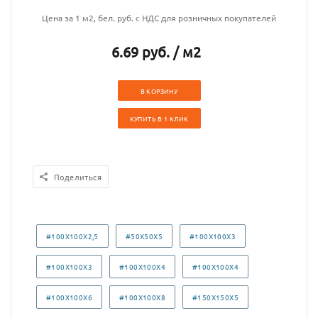
Цена за 1 м2, бел. руб. с НДС для розничных покупателей
6.69 руб. / м2
В КОРЗИНУ
КУПИТЬ В 1 КЛИК
Поделиться
#100X100X2,5
#50X50X5
#100X100X3
#100X100X3
#100X100X4
#100X100X4
#100X100X6
#100X100X8
#150X150X5