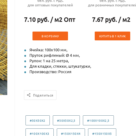
бел. руб. с НДС
бел. руб. с НДС
для оптовых покупателей
для розничных покупателе
7.10 руб. / м2 Опт
7.67 руб. / м2
В КОРЗИНУ
КУПИТЬ В 1 КЛИК
Ячейка: 100х100 мм,
Пруток рифленый: Ø 4 мм,
Рулон: 1 на 25 метра,
Для кладки, стяжки, штукатурки,
Производство: Россия
Поделиться
#50X50X2
#50X50X2,5
#100X100X2,5
#100X100X3
#150X150X4
#150X150X5