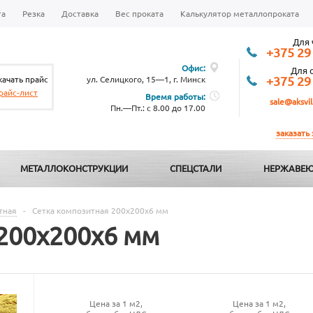
та
Резка
Доставка
Вес проката
Калькулятор металлопроката
Для 
+375 29
Офис:
Для 
качать прайс
ул. Селицкого, 15—1, г. Минск
+375 29
райс-лист
Время работы:
sale@aksvil
Пн.—Пт.: с 8.00 до 17.00
заказать
МЕТАЛЛОКОНСТРУКЦИИ
СПЕЦСТАЛИ
НЕРЖАВЕЮ
тная
-
Сетка композитная 200х200х6 мм
200х200х6 мм
Цена за 1 м2,
Цена за 1 м2,