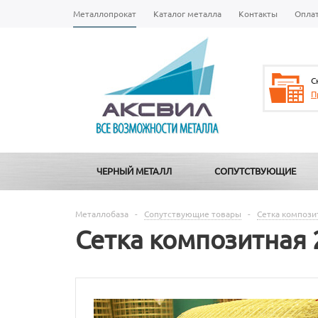
Металлопрокат
Каталог металла
Контакты
Опла
С
П
ЧЕРНЫЙ МЕТАЛЛ
СОПУТСТВУЮЩИЕ
Металлобаза
-
Сопутствующие товары
-
Сетка компози
Сетка композитная 