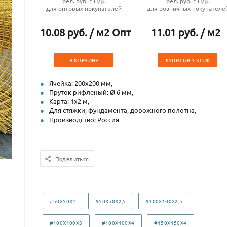
бел. руб. с НДС
бел. руб. с НДС
для оптовых покупателей
для розничных покупателе
10.08 руб. / м2 Опт
11.01 руб. / м2
В КОРЗИНУ
КУПИТЬ В 1 КЛИК
Ячейка: 200х200 мм,
Пруток рифленый: Ø 6 мм,
Карта: 1х2 м,
Для стяжки, фундамента, дорожного полотна,
Производство: Россия
Поделиться
#50X50X2
#50X50X2,5
#100X100X2,5
#100X100X3
#100X100X4
#150X150X4