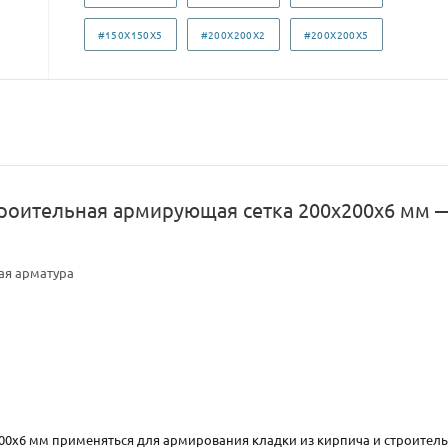
#150X150X5
#200X200X2
#200X200X5
роительная армирующая сетка 200х200х6 мм 
ая арматура
0x6 мм применяться для армирования кладки из кирпича и строительны