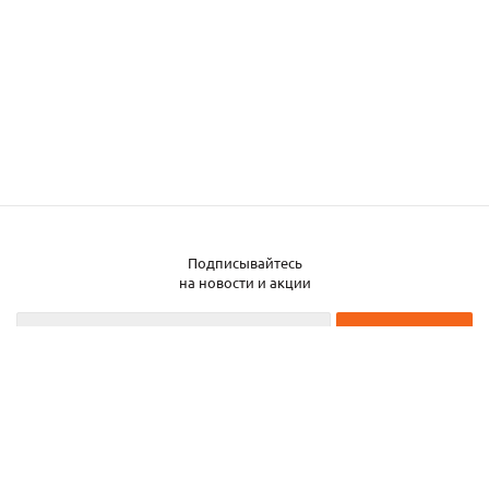
Подписывайтесь
на новости и акции
2026 © ЧТУП «Металлобаза Аксвил»
Металлобаза в Минске
Услуги
Информация
Каталог металла