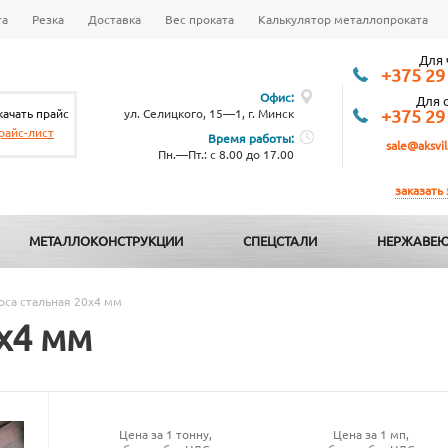
та
Резка
Доставка
Вес проката
Калькулятор металлопроката
Для 
+375 29
Офис:
Для 
качать прайс
ул. Селицкого, 15—1, г. Минск
+375 29
райс-лист
Время работы:
sale@aksvil
Пн.—Пт.: с 8.00 до 17.00
заказать
МЕТАЛЛОКОНСТРУКЦИИ
СПЕЦСТАЛИ
НЕРЖАВЕЮ
оса стальная 20х4 мм
х4 мм
Цена за 1 тонну,
Цена за 1 мп,