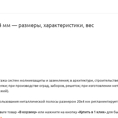
4 мм — размеры, характеристики, вес
жа систем молниезащиты и заземления; в архитектуре, строительстве
елки; при производстве оград, заборов, решеток; при изготовлении ме
ожей).
спользования металлической полосы размером 20х4 мм регламентируе
ьте товар «
В корзину
» или нажмите на кнопку «
Купить в 1 клик
» для б
»
.