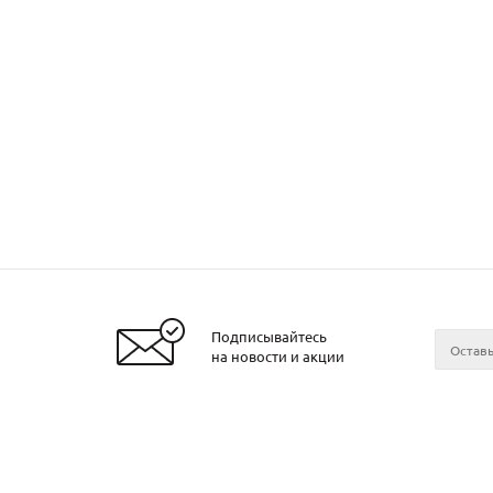
Подписывайтесь
Заказать металл
на новости и акции
2026 © ЧТУП «Металлобаза Аксвил»
Металло
Минске