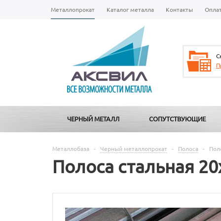
Металлопрокат
Каталог металла
Контакты
Опла
С
П
ЧЕРНЫЙ МЕТАЛЛ
СОПУТСТВУЮЩИЕ
Металлобаза
-
Черный металлопрокат
-
Полоса
-
Пол
Полоса стальная 20