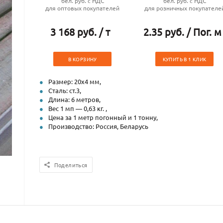
бел. руб. с НДС
бел. руб. с НДС
для оптовых покупателей
для розничных покупателе
3 168 руб. / т
2.35 руб. / Пог. м
В КОРЗИНУ
КУПИТЬ В 1 КЛИК
Размер: 20х4 мм,
Сталь: ст.3,
Длина: 6 метров,
Вес 1 мп — 0,63 кг. ,
Цена за 1 метр погонный и 1 тонну,
Производство: Россия, Беларусь
Поделиться