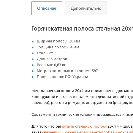
Описание
Дополнительно
Горячекатаная полоса стальная 20х
Ширина полосы: 20 мм
Толщина полосы: 4 мм
Сталь: ст. 3
Длина: 6 метров
Вес 1 мп: 0,63 кг
Метров погонных в 1 тонне: 1587
Производство: РФ, Украина
Металлическая полоса 20х4 мм применяется для монта
конструкций и в качестве элемента декоративной отд
швеллер), рессор и режущих инструментов (резцов, н
Сортамент и технические условия производства и и
Для того что бы
купить стальную полосу
20х4 мм добав
заказ
связавшись менеджерами металлобазы «Аксвил