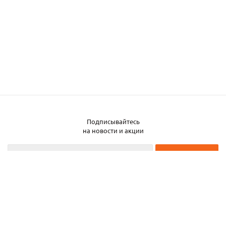
Подписывайтесь
на новости и акции
2026 © ЧТУП «Металлобаза Аксвил»
Металлобаза в Минске
Услуги
Информация
Каталог металла