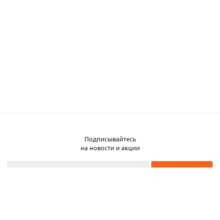
Подписывайтесь
Заказать металл
на новости и акции
2026 © ЧТУП «Металлобаза Аксвил»
Металлобаза в Минске
Услуги