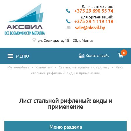
Для частных лиц:
+375 29 690 55 74
Для организаций:
+375 29 1 119 118
sale@aksvil.by
ул. Селицкого, 15—20, г. Минск
0
Скачать прайс
МЕНЮ
Металлобаза
-
Клиентам
-
Статьи, материалы по прокату
-
Лист
стальной рифленый: виды и применение
Лист стальной рифленый: виды и
применение
Меню раздела