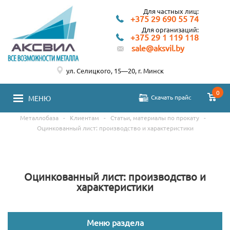
Для частных лиц:
+375 29 690 55 74
Для организаций:
+375 29 1 119 118
sale@aksvil.by
ул. Селицкого, 15—20, г. Минск
0
Скачать прайс
МЕНЮ
Металлобаза
-
Клиентам
-
Статьи, материалы по прокату
-
Оцинкованный лист: производство и характеристики
Оцинкованный лист: производство и
характеристики
Меню раздела