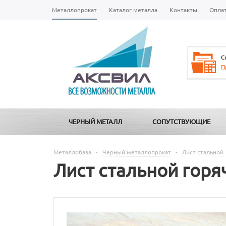
Металлопрокат
Каталог металла
Контакты
Опла
С
П
ЧЕРНЫЙ МЕТАЛЛ
СОПУТСТВУЮЩИЕ
Металлобаза
-
Черный металлопрокат
-
Лист стальной
Лист стальной горя