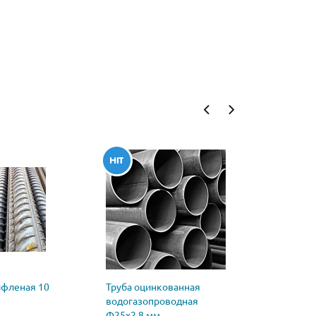
ифленая 10
Труба оцинкованная
Труба
водогазопроводная
водогазо
Ф25х2,8 мм
стальная 