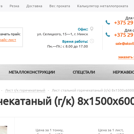
та
Резка
Доставка
Вес проката
Калькулятор металлопроката
Для 
+375 29
Офис:
Для 
качать прайс
ул. Селицкого, 15—1, г. Минск
+375 29
райс-лист
Время работы:
sale@aksvil
Пн.—Пт.: с 8.00 до 17.00
заказать
МЕТАЛЛОКОНСТРУКЦИИ
СПЕЦСТАЛИ
НЕРЖАВЕЮ
-
Лист г/к горячекатаный
-
Лист стальной горячекатаный (г/к) 8х1500х6000
чекатаный (г/к) 8х1500х60
Цена за 1 тонну,
Цена за 1 лист,