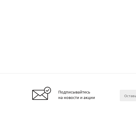
Подписывайтесь
на новости и акции
2026 © ЧТУП «Металлобаза Аксвил»
Металло
Минске