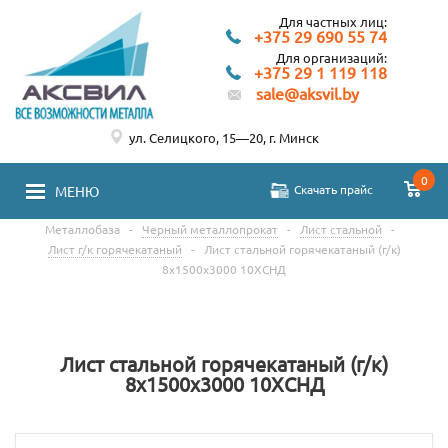
Для частных лиц:
+375 29 690 55 74
Для организаций:
+375 29 1 119 118
sale@aksvil.by
ул. Селицкого, 15—20, г. Минск
0
Скачать прайс
МЕНЮ
Металлобаза
-
Черный металлопрокат
-
Лист стальной
-
Лист г/к горячекатаный
-
Лист стальной горячекатаный (г/к)
8х1500х3000 10ХСНД
Лист стальной горячекатаный (г/к)
8х1500х3000 10ХСНД