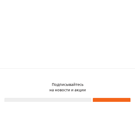
Подписывайтесь
на новости и акции
2026 © ЧТУП «Металлобаза Аксвил»
Металлобаза в Минске
Услуги