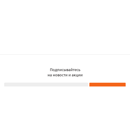
Подписывайтесь
на новости и акции
2026 © ЧТУП «Металлобаза Аксвил»
Металлобаза в Минске
Услуги
Информация
Каталог металла