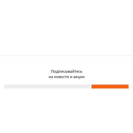
Подписывайтесь
на новости и акции
2026 © ЧТУП «Металлобаза Аксвил»
Металлобаза в Минске
Услуги
Информация
Каталог металла