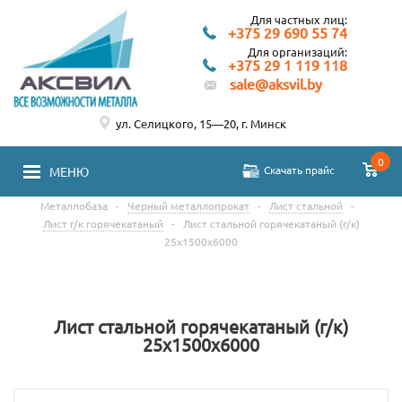
Для частных лиц:
+375 29 690 55 74
Для организаций:
+375 29 1 119 118
sale@aksvil.by
ул. Селицкого, 15—20, г. Минск
0
Скачать прайс
МЕНЮ
Металлобаза
-
Черный металлопрокат
-
Лист стальной
-
Лист г/к горячекатаный
-
Лист стальной горячекатаный (г/к)
25х1500х6000
Лист стальной горячекатаный (г/к)
25х1500х6000