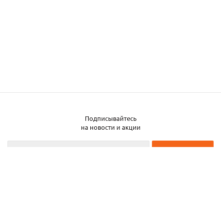
Подписывайтесь
на новости и акции
2026 © ЧТУП «Металлобаза Аксвил»
Металлобаза в Минске
Услуги
Информация
Каталог металла