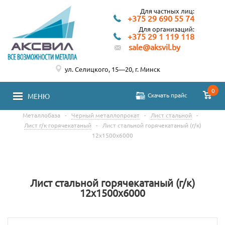
Для частных лиц:
+375 29 690 55 74
Для организаций:
+375 29 1 119 118
sale@aksvil.by
ул. Селицкого, 15—20, г. Минск
0
Скачать прайс
МЕНЮ
Металлобаза
-
Черный металлопрокат
-
Лист стальной
-
Лист г/к горячекатаный
-
Лист стальной горячекатаный (г/к)
12х1500х6000
Лист стальной горячекатаный (г/к)
12х1500х6000