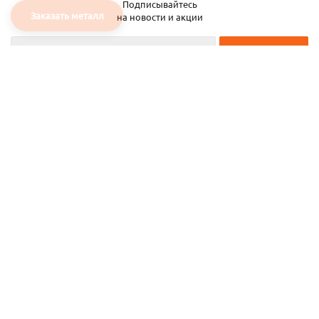
Подписывайтесь
Заказать металл
на новости и акции
2026 © ЧТУП «Металлобаза Аксвил»
Металлобаза в Минске
Услуги
Информация
Каталог металла
Карта сайта
Частное торговое унитарное предприятие «Металлобаза Аксвил». УНП
193050708
ул. Селицкого, 15—20
,
г. Минск
,
Беларусь,
220075.
Тел:
+375 17 270 00 30
,
+375 29 111 91 18
,
+375 29 637 70 77
.
Предлагает купить металл, металлопрокат черный и нержавеющий, оптом и в
розницу, за наличный и безналичный расчет, с нарезкой и доставкой.